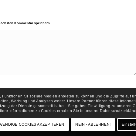
 nächsten Kommentar speichern.
 Funktionen für soziale Medien anbieten zu können und die Zugriffe auf 
edien, Werbung und Analysen weiter. Unsere Partner führen diese Informa
Nutzung der Dienste gesammelt haben. Sie geben Einwilligung zu unseren C
tere Informationen zu Cookies erhalten Sie in unserer
Datenschutzerkläru
WENDIGE COOKIES AKZEPTIEREN
NEIN - ABLEHNEN!
Einstel