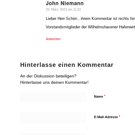
John Niemann
sagte:
25. März 2023 um 11:02
Lieber Herr Schön , ihrem Kommentar ist nichts hi
Vorstandsmitglieder der Wilhelmshavener Hafenwirt
Antworten
Hinterlasse einen Kommentar
An der Diskussion beteiligen?
Hinterlasse uns deinen Kommentar!
*
Name
*
E-Mail-Adresse