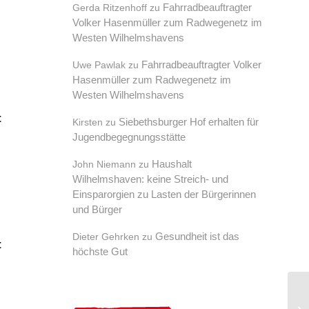
Fahrradbeauftragter
Gerda Ritzenhoff
zu
Volker Hasenmüller zum Radwegenetz im
Westen Wilhelmshavens
Fahrradbeauftragter Volker
Uwe Pawlak
zu
Hasenmüller zum Radwegenetz im
Westen Wilhelmshavens
t
Siebethsburger Hof erhalten für
Kirsten
zu
Jugendbegegnungsstätte
Haushalt
John Niemann
zu
Wilhelmshaven: keine Streich- und
Einsparorgien zu Lasten der Bürgerinnen
und Bürger
Gesundheit ist das
Dieter Gehrken
zu
t
höchste Gut
Fa