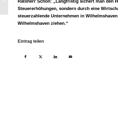
der Stadtplanung und
Ratsherr Schön: „Langfristig sichert man den 
Stadtentwicklung der...
Steuererhöhungen, sondern durch eine Wirtschaf
steuerzahlende Unternehmen in Wilhelmshaven
Wilhelmshaven ziehen.“
Eintrag teilen