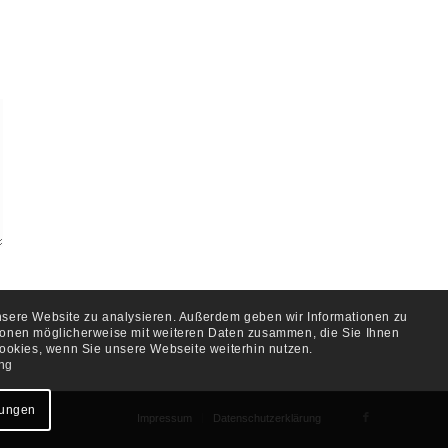
unsere Website zu analysieren. Außerdem geben wir Informationen zu
tionen möglicherweise mit weiteren Daten zusammen, die Sie Ihnen
ookies, wenn Sie unsere Webseite weiterhin nutzen.
ng
lungen
Impressum
Datenschutzerklärung