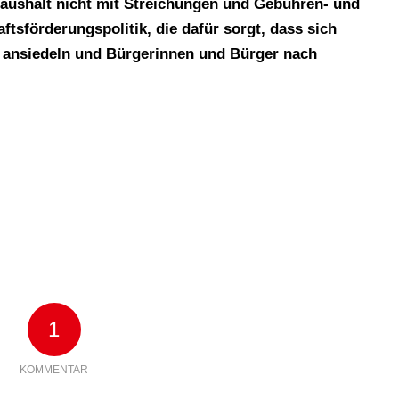
Haushalt nicht mit Streichungen und Gebühren- und
tsförderungspolitik, die dafür sorgt, dass sich
 ansiedeln und Bürgerinnen und Bürger nach
1
KOMMENTAR