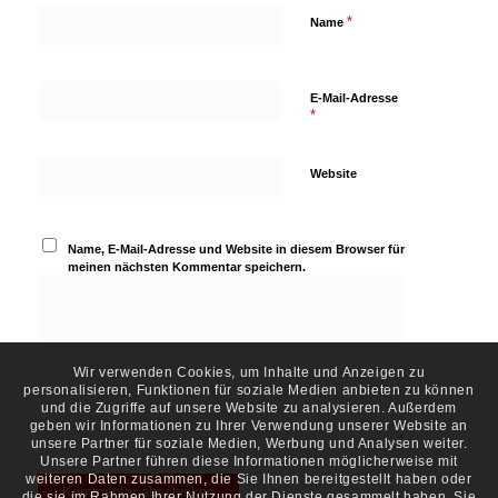
*
Name
E-Mail-Adresse
*
Website
Name, E-Mail-Adresse und Website in diesem Browser für
meinen nächsten Kommentar speichern.
Wir verwenden Cookies, um Inhalte und Anzeigen zu
personalisieren, Funktionen für soziale Medien anbieten zu können
und die Zugriffe auf unsere Website zu analysieren. Außerdem
geben wir Informationen zu Ihrer Verwendung unserer Website an
unsere Partner für soziale Medien, Werbung und Analysen weiter.
Unsere Partner führen diese Informationen möglicherweise mit
weiteren Daten zusammen, die Sie Ihnen bereitgestellt haben oder
die sie im Rahmen Ihrer Nutzung der Dienste gesammelt haben. Sie