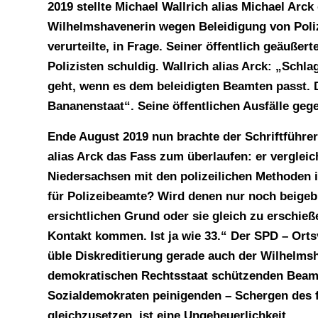
2019 stellte Michael Wallrich alias Michael Arck
Wilhelmshavenerin wegen Beleidigung von Pol
verurteilte, in Frage. Seiner öffentlich geäußer
Polizisten schuldig. Wallrich alias Arck: „Schl
geht, wenn es dem beleidigten Beamten passt.
Bananenstaat“. Seine öffentlichen Ausfälle gege
Ende August 2019 nun brachte der Schriftführe
alias Arck das Fass zum überlaufen: er verglei
Niedersachsen mit den polizeilichen Methoden in
für Polizeibeamte? Wird denen nur noch beigeb
ersichtlichen Grund oder sie gleich zu erschie
Kontakt kommen. Ist ja wie 33.“ Der SPD – Ort
üble Diskreditierung gerade auch der Wilhelmsh
demokratischen Rechtsstaat schützenden Beam
Sozialdemokraten peinigenden – Schergen des 
gleichzusetzen, ist eine Ungeheuerlichkeit.