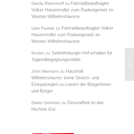
Fahrradbeauftragter
Gerda Ritzenhoff
zu
Volker Hasenmüller zum Radwegenetz im
Westen Wilhelmshavens
Fahrradbeauftragter Volker
Uwe Pawlak
zu
Hasenmüller zum Radwegenetz im
Westen Wilhelmshavens
Siebethsburger Hof erhalten für
Kirsten
zu
Jugendbegegnungsstätte
Mö
Haushalt
John Niemann
zu
Wilhelmshaven: keine Streich- und
Einsparorgien zu Lasten der Bürgerinnen
und Bürger
Gesundheit ist das
Dieter Gehrken
zu
höchste Gut