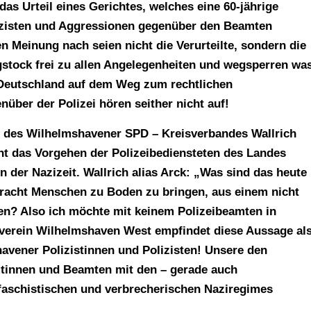
 das Urteil eines Gerichtes, welches eine 60-jährige
izisten und Aggressionen gegenüber den Beamten
ten Meinung nach seien nicht die Verurteilte, sondern die
agstock frei zu allen Angelegenheiten und wegsperren wa
 Deutschland auf dem Weg zum rechtlichen
nüber der Polizei hören seither nicht auf!
r des Wilhelmshavener SPD – Kreisverbandes Wallrich
cht das Vorgehen der Polizeibediensteten des Landes
 der Nazizeit. Wallrich alias Arck: „Was sind das heute
racht Menschen zu Boden zu bringen, aus einem nicht
ßen? Also ich möchte mit keinem Polizeibeamten in
sverein Wilhelmshaven West empfindet diese Aussage al
avener Polizistinnen und Polizisten! Unsere den
tinnen und Beamten mit den – gerade auch
faschistischen und verbrecherischen Naziregimes