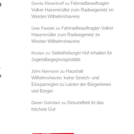
Fahrradbeauftragter
Gerda Ritzenhoff
zu
d
Volker Hasenmüller zum Radwegenetz im
Westen Wilhelmshavens
Fahrradbeauftragter Volker
Uwe Pawlak
zu
Hasenmüller zum Radwegenetz im
Westen Wilhelmshavens
Siebethsburger Hof erhalten für
Kirsten
zu
Jugendbegegnungsstätte
e
Haushalt
John Niemann
zu
e
Wilhelmshaven: keine Streich- und
Einsparorgien zu Lasten der Bürgerinnen
und Bürger
Gesundheit ist das
Dieter Gehrken
zu
höchste Gut