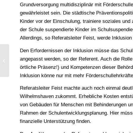
Grundversorgung multidisziplinär mit Förderschull
gewährleistet sein. Die städtische Präventionspol
Kinder vor der Einschulung, trainiere soziales und
der Schule suspendierte Kinder im Schulsuspendie
Allerdings, so Referatsleiter Feist, werde Inklusi
Den Erfordernissen der Inklusion müsse das Schul
Knapp 111.000 Euro steuerfrei für
angepasst werden, so der Referent. Auch die Rolle
Martin Schulz (SPD)
örtliche Präsenz!) und Kompetenzen dieser Behörd
Inklusion könne nur mit mehr Förderschullehrkräfte
Referatsleiter Feist machte auch noch einmal deutli
Wilhelmshaven zukommt. Erhebliche Kosten entstü
von Gebäuden für Menschen mit Behinderungen un
Rahmen der Schulentwicklungsplanung. Hier müsse 
finanzielle Unterstützung finden.