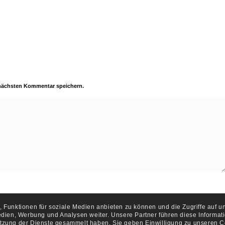
 nächsten Kommentar speichern.
 Funktionen für soziale Medien anbieten zu können und die Zugriffe auf 
edien, Werbung und Analysen weiter. Unsere Partner führen diese Informa
Nutzung der Dienste gesammelt haben. Sie geben Einwilligung zu unseren C