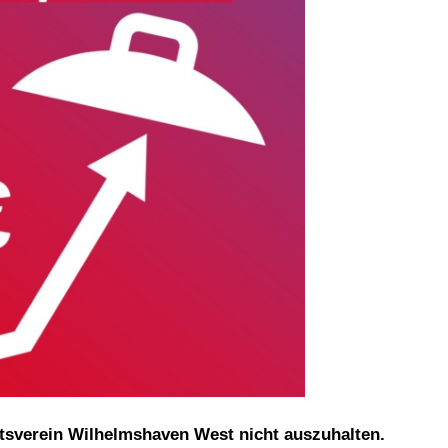
rtsverein Wilhelmshaven West nicht auszuhalten.