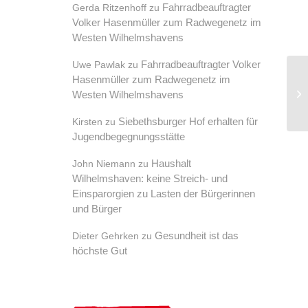
Fahrradbeauftragter
Gerda Ritzenhoff
zu
Volker Hasenmüller zum Radwegenetz im
Westen Wilhelmshavens
Fahrradbeauftragter Volker
Uwe Pawlak
zu
Hasenmüller zum Radwegenetz im
SP
Westen Wilhelmshavens
fü
Siebethsburger Hof erhalten für
Kirsten
zu
Jugendbegegnungsstätte
Haushalt
John Niemann
zu
Wilhelmshaven: keine Streich- und
Einsparorgien zu Lasten der Bürgerinnen
und Bürger
Gesundheit ist das
Dieter Gehrken
zu
höchste Gut