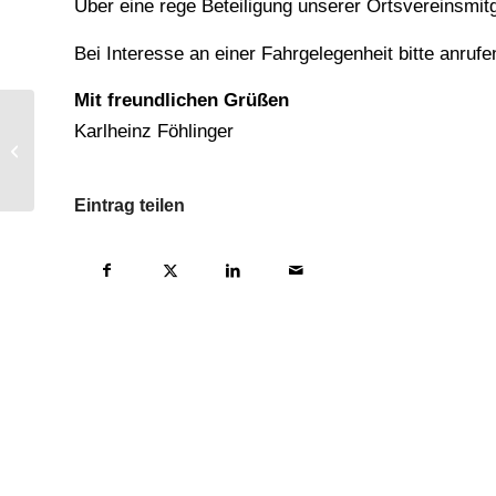
Über eine rege Beteiligung unserer Ortsvereinsmitg
Bei Interesse an einer Fahrgelegenheit bitte anrufe
Mit freundlichen Grüßen
SPD Ortsverein Wilhelmshaven –
Karlheinz Föhlinger
West vor Ort in der BBS
Friedenstraße
Eintrag teilen