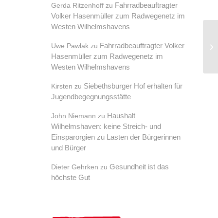
Fahrradbeauftragter
Gerda Ritzenhoff
zu
Volker Hasenmüller zum Radwegenetz im
Westen Wilhelmshavens
Zu
Fahrradbeauftragter Volker
Uwe Pawlak
zu
St
Hasenmüller zum Radwegenetz im
Ma
Westen Wilhelmshavens
Siebethsburger Hof erhalten für
Kirsten
zu
Jugendbegegnungsstätte
Haushalt
John Niemann
zu
Wilhelmshaven: keine Streich- und
Einsparorgien zu Lasten der Bürgerinnen
und Bürger
Gesundheit ist das
Dieter Gehrken
zu
höchste Gut