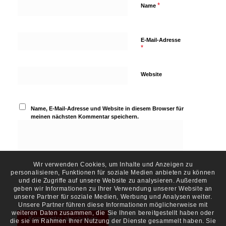
*
Name
E-Mail-Adresse
*
Website
Name, E-Mail-Adresse und Website in diesem Browser für
meinen nächsten Kommentar speichern.
Wir verwenden Cookies, um Inhalte und Anzeigen zu
personalisieren, Funktionen für soziale Medien anbieten zu können
und die Zugriffe auf unsere Website zu analysieren. Außerdem
geben wir Informationen zu Ihrer Verwendung unserer Website an
unsere Partner für soziale Medien, Werbung und Analysen weiter.
Unsere Partner führen diese Informationen möglicherweise mit
weiteren Daten zusammen, die Sie Ihnen bereitgestellt haben oder
die sie im Rahmen Ihrer Nutzung der Dienste gesammelt haben. Sie