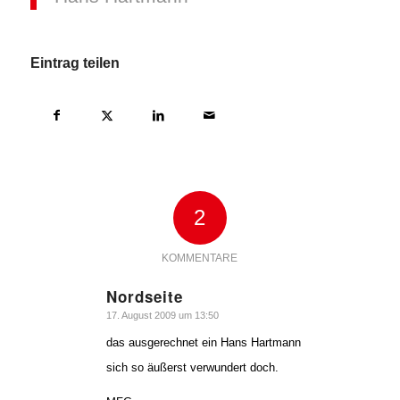
Eintrag teilen
2
KOMMENTARE
Nordseite
sagte:
17. August 2009 um 13:50
das ausgerechnet ein Hans Hartmann
sich so äußerst verwundert doch.