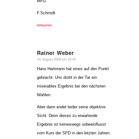
MFG
F.Schmidt
Antworten
Rainer Weber
sagte:
14. August 2009 um 19:45
Hans Hartmann hat eines auf den Punkt
gebracht: Uns droht in der Tat ein
miserables Ergebnis bei den nächsten
Wahlen.
Aber dann endet leider seine objektive
Sicht. Denn dieses zu erwartende
Ergebnis ist keineswegs unbeeinflusst
vom Kurs der SPD in den letzten Jahren.