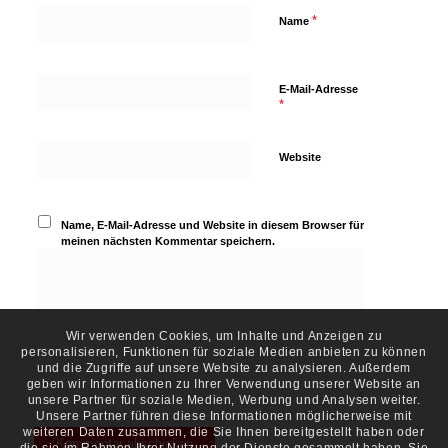
*
Name
E-Mail-Adresse
*
Website
Name, E-Mail-Adresse und Website in diesem Browser für
meinen nächsten Kommentar speichern.
Wir verwenden Cookies, um Inhalte und Anzeigen zu
personalisieren, Funktionen für soziale Medien anbieten zu können
und die Zugriffe auf unsere Website zu analysieren. Außerdem
geben wir Informationen zu Ihrer Verwendung unserer Website an
unsere Partner für soziale Medien, Werbung und Analysen weiter.
Unsere Partner führen diese Informationen möglicherweise mit
weiteren Daten zusammen, die Sie Ihnen bereitgestellt haben oder
die sie im Rahmen Ihrer Nutzung der Dienste gesammelt haben. Sie